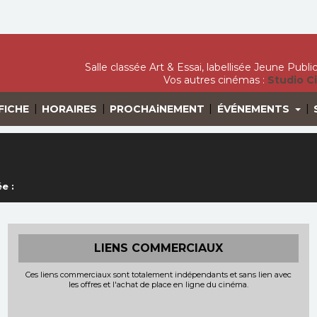
Salle classée Art & Essai, labellisée Jeune Publ
Vos autres cinémas :
Studio C
|
|
|
|
FICHE
HORAIRES
PROCHAiNEMENT
ÉVÉNEMENTS
e :
LIENS COMMERCIAUX
Ces liens commerciaux sont totalement indépendants et sans lien avec
les offres et l'achat de place en ligne du cinéma.