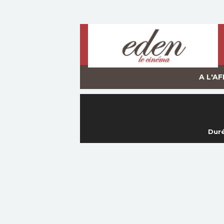
A L'AF
Duré