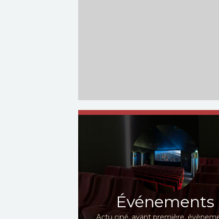
Événements
Actu ciné, avant première, évèneme