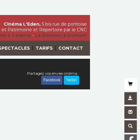
Cinéma L'Eden,
5 bis rue de pontoise
ic et Patrimoine et Répertoire par le CNC
iné à Taverny
-
Le Domont à Domont
|
|
SPECTACLES
TARIFS
CONTACT
Partagez vos envies cinéma :
Facebook
Twitter